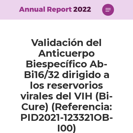
Skip
Menu
to
main
content
Validación del
Anticuerpo
Biespecífico Ab-
Bi16/32 dirigido a
los reservorios
virales del VIH (Bi-
Cure) (Referencia:
PID2021-123321OB-
I00)