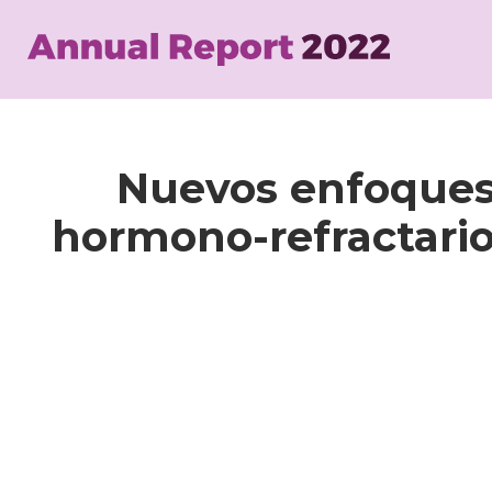
Skip
to
main
content
Nuevos enfoques 
hormono-refractario