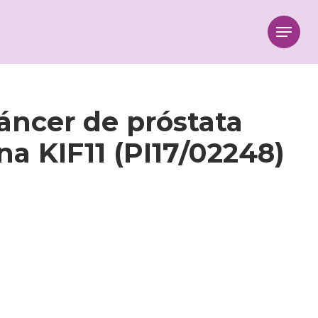
Menu
áncer de próstata
a KIF11 (PI17/02248)