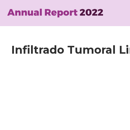
Skip
to
main
content
Infiltrado Tumoral Li