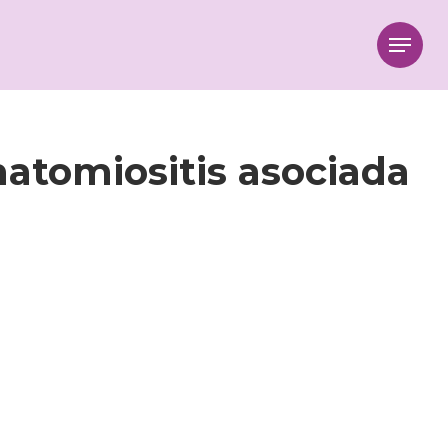
Menu
rmatomiositis asociada