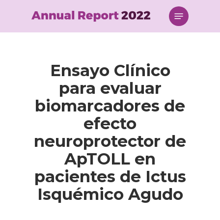
Skip
Menu
to
main
content
Ensayo Clínico
para evaluar
biomarcadores de
efecto
neuroprotector de
ApTOLL en
pacientes de Ictus
Isquémico Agudo