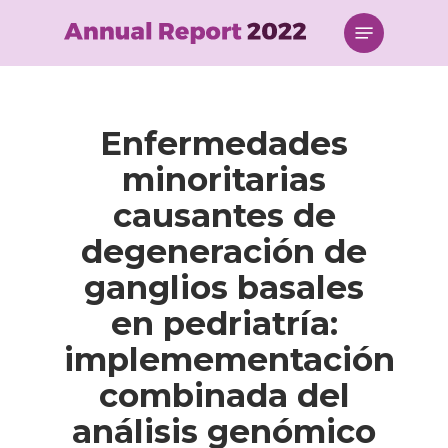
Skip
Menu
to
main
content
Enfermedades
minoritarias
causantes de
degeneración de
ganglios basales
en pedriatría:
implemementación
combinada del
análisis genómico